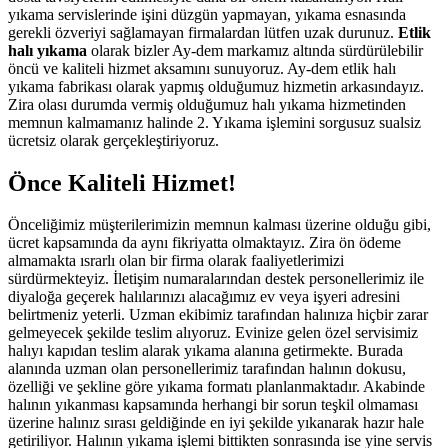
yıkama servislerinde işini düzgün yapmayan, yıkama esnasında
gerekli özveriyi sağlamayan firmalardan lütfen uzak durunuz.
Etlik
halı yıkama
olarak bizler Ay-dem markamız altında sürdürülebilir
öncü ve kaliteli hizmet aksamını sunuyoruz. Ay-dem etlik halı
yıkama fabrikası olarak yapmış olduğumuz hizmetin arkasındayız.
Zira olası durumda vermiş olduğumuz halı yıkama hizmetinden
memnun kalmamanız halinde 2. Yıkama işlemini sorgusuz sualsiz
ücretsiz olarak gerçekleştiriyoruz.
Önce Kaliteli Hizmet!
Önceliğimiz müşterilerimizin memnun kalması üzerine olduğu gibi,
ücret kapsamında da aynı fikriyatta olmaktayız. Zira ön ödeme
almamakta ısrarlı olan bir firma olarak faaliyetlerimizi
sürdürmekteyiz. İletişim numaralarından destek personellerimiz ile
diyaloğa geçerek halılarınızı alacağımız ev veya işyeri adresini
belirtmeniz yeterli. Uzman ekibimiz tarafından halınıza hiçbir zarar
gelmeyecek şekilde teslim alıyoruz. Evinize gelen özel servisimiz
halıyı kapıdan teslim alarak yıkama alanına getirmekte. Burada
alanında uzman olan personellerimiz tarafından halının dokusu,
özelliği ve şekline göre yıkama formatı planlanmaktadır. Akabinde
halının yıkanması kapsamında herhangi bir sorun teşkil olmaması
üzerine halınız sırası geldiğinde en iyi şekilde yıkanarak hazır hale
getiriliyor. Halının yıkama işlemi bittikten sonrasında ise yine servis