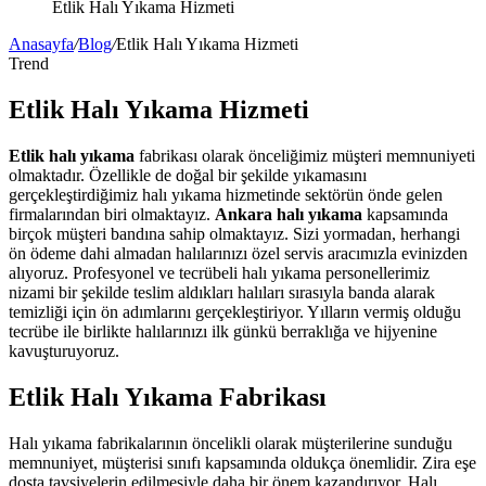
Etlik Halı Yıkama Hizmeti
Anasayfa
/
Blog
/
Etlik Halı Yıkama Hizmeti
Trend
Etlik Halı Yıkama Hizmeti
Etlik halı yıkama
fabrikası olarak önceliğimiz müşteri memnuniyeti
olmaktadır. Özellikle de doğal bir şekilde yıkamasını
gerçekleştirdiğimiz halı yıkama hizmetinde sektörün önde gelen
firmalarından biri olmaktayız.
Ankara halı yıkama
kapsamında
birçok müşteri bandına sahip olmaktayız. Sizi yormadan, herhangi
ön ödeme dahi almadan halılarınızı özel servis aracımızla evinizden
alıyoruz. Profesyonel ve tecrübeli halı yıkama personellerimiz
nizami bir şekilde teslim aldıkları halıları sırasıyla banda alarak
temizliği için ön adımlarını gerçekleştiriyor. Yılların vermiş olduğu
tecrübe ile birlikte halılarınızı ilk günkü berraklığa ve hijyenine
kavuşturuyoruz.
Etlik Halı Yıkama Fabrikası
Halı yıkama fabrikalarının öncelikli olarak müşterilerine sunduğu
memnuniyet, müşterisi sınıfı kapsamında oldukça önemlidir. Zira eşe
dosta tavsiyelerin edilmesiyle daha bir önem kazandırıyor. Halı